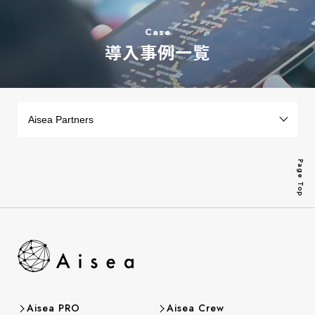
Case
導入事例一覧
Page Top
Aisea PRO
Aisea Crew